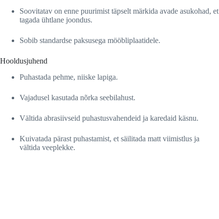
Soovitatav on enne puurimist täpselt märkida avade asukohad, et
tagada ühtlane joondus.
Sobib standardse paksusega mööbliplaatidele.
Hooldusjuhend
Puhastada pehme, niiske lapiga.
Vajadusel kasutada nõrka seebilahust.
Vältida abrasiivseid puhastusvahendeid ja karedaid käsnu.
Kuivatada pärast puhastamist, et säilitada matt viimistlus ja
vältida veeplekke.