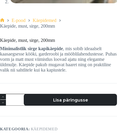
E-pood
Käepidemed
Home
Käepide, must, sirge, 200mm
Käepide, must, sirge, 200mm
Minimalistlik sirge kapikäepide
, mis sobib ideaalselt
kaasaegsesse kööki, garderoobi ja mööblilahendustesse. Puhas
vorm ja matt must viimistlus loovad ajatu ning elegantse
üldmulje. Käepide pakub mugavat haaret ning on praktiline
valik nii sahtlitele kui ka kapiustele.
Käepide,
Lisa päringusse
must,
sirge,
200mm
kogus
KATEGOORIA:
KÄEPIDEMED