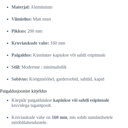
Materjal:
Alumiinium
Viimistlus:
Matt must
Pikkus:
200 mm
Kruviaukude vahe:
160 mm
Paigaldus:
Kinnitatav kapiukse või sahtli esipinnale
Stiil:
Modernne / minimalistlik
Sobivus:
Köögimööbel, garderoobid, sahtlid, kapid
Paigaldusjoonise kirjeldus
Käepide paigaldatakse
kapiukse või sahtli esipinnale
kruvidega tagantpoolt.
Kruviaukude vahe on
160 mm
, mis sobib standardsetele
mööblilahendustele.