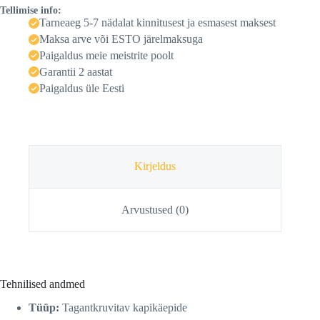
Tellimise info:
Tarneaeg 5-7 nädalat kinnitusest ja esmasest maksest
Maksa arve või ESTO järelmaksuga
Paigaldus meie meistrite poolt
Garantii 2 aastat
Paigaldus üle Eesti
Kirjeldus
Arvustused (0)
Tehnilised andmed
Tüüp:
Tagantkruvitav kapikäepide