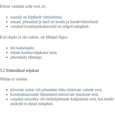
Klient vastutab selle eest, et:
ruumid on lõplikult viimistletud;
seinad, põrandad ja laed on loodis ja kandevõimelised;
varjatud kommunikatsioonid on selgelt märgitud.
Kui objekt ei ole valmis, on Müüjal õigus:
töö katkestada;
nõuda kordusväljakutse tasu;
pikendada tähtaega.
5.2 Ehituslikud eripärad
Müüja ei vastuta:
kõverate seinte või põrandate tõttu tekkivate vahede eest;
konstruktsioonide liikumisest tulenevate muutuste eest;
varjatud torustiku või elektrijuhtmete kahjustuste eest, kui nende
asukoht ei olnud märgitud.