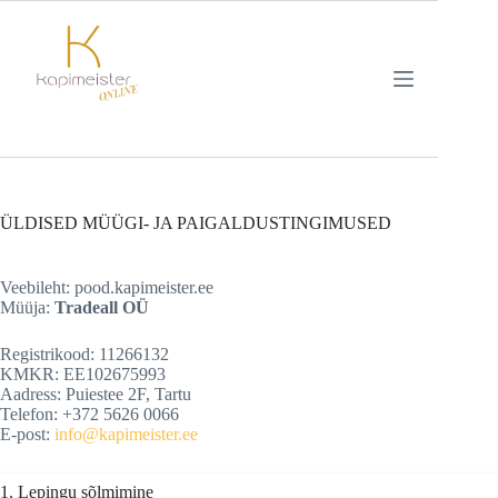
Skip
to
content
ÜLDISED MÜÜGI- JA PAIGALDUSTINGIMUSED
Veebileht: pood.kapimeister.ee
Müüja:
Tradeall OÜ
Registrikood: 11266132
KMKR: EE102675993
Aadress: Puiestee 2F, Tartu
Telefon: +372 5626 0066
E-post:
info@kapimeister.ee
1. Lepingu sõlmimine