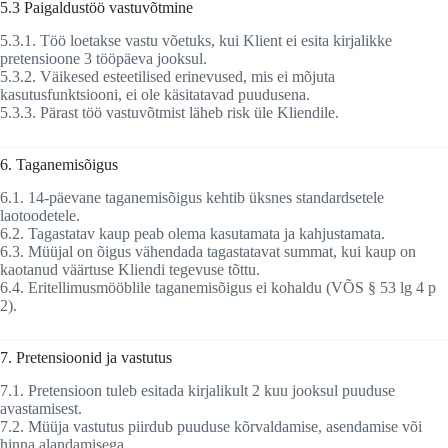
5.3 Paigaldustöö vastuvõtmine
5.3.1. Töö loetakse vastu võetuks, kui Klient ei esita kirjalikke
pretensioone 3 tööpäeva jooksul.
5.3.2. Väikesed esteetilised erinevused, mis ei mõjuta
kasutusfunktsiooni, ei ole käsitatavad puudusena.
5.3.3. Pärast töö vastuvõtmist läheb risk üle Kliendile.
6. Taganemisõigus
6.1. 14-päevane taganemisõigus kehtib üksnes standardsetele
laotoodetele.
6.2. Tagastatav kaup peab olema kasutamata ja kahjustamata.
6.3. Müüjal on õigus vähendada tagastatavat summat, kui kaup on
kaotanud väärtuse Kliendi tegevuse tõttu.
6.4. Eritellimusmööblile taganemisõigus ei kohaldu (VÕS § 53 lg 4 p
2).
7. Pretensioonid ja vastutus
7.1. Pretensioon tuleb esitada kirjalikult 2 kuu jooksul puuduse
avastamisest.
7.2. Müüja vastutus piirdub puuduse kõrvaldamise, asendamise või
hinna alandamisega.