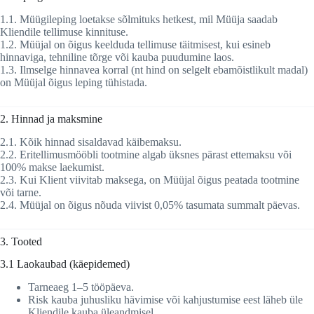
1.1. Müügileping loetakse sõlmituks hetkest, mil Müüja saadab
Kliendile tellimuse kinnituse.
1.2. Müüjal on õigus keelduda tellimuse täitmisest, kui esineb
hinnaviga, tehniline tõrge või kauba puudumine laos.
1.3. Ilmselge hinnavea korral (nt hind on selgelt ebamõistlikult madal)
on Müüjal õigus leping tühistada.
2. Hinnad ja maksmine
2.1. Kõik hinnad sisaldavad käibemaksu.
2.2. Eritellimusmööbli tootmine algab üksnes pärast ettemaksu või
100% makse laekumist.
2.3. Kui Klient viivitab maksega, on Müüjal õigus peatada tootmine
või tarne.
2.4. Müüjal on õigus nõuda viivist 0,05% tasumata summalt päevas.
3. Tooted
3.1 Laokaubad (käepidemed)
Tarneaeg 1–5 tööpäeva.
Risk kauba juhusliku hävimise või kahjustumise eest läheb üle
Kliendile kauba üleandmisel.