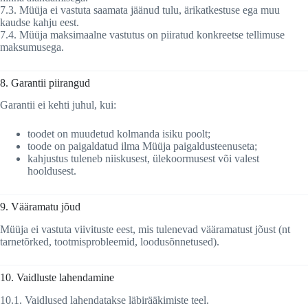
7.3. Müüja ei vastuta saamata jäänud tulu, ärikatkestuse ega muu
kaudse kahju eest.
7.4. Müüja maksimaalne vastutus on piiratud konkreetse tellimuse
maksumusega.
8. Garantii piirangud
Garantii ei kehti juhul, kui:
toodet on muudetud kolmanda isiku poolt;
toode on paigaldatud ilma Müüja paigaldusteenuseta;
kahjustus tuleneb niiskusest, ülekoormusest või valest
hooldusest.
9. Vääramatu jõud
Müüja ei vastuta viivituste eest, mis tulenevad vääramatust jõust (nt
tarnetõrked, tootmisprobleemid, loodusõnnetused).
10. Vaidluste lahendamine
10.1. Vaidlused lahendatakse läbirääkimiste teel.