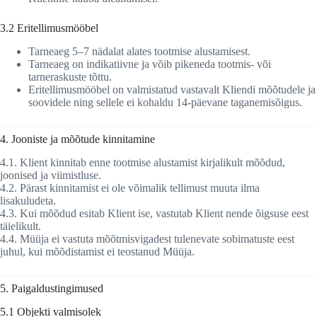
3.2 Eritellimusmööbel
Tarneaeg 5–7 nädalat alates tootmise alustamisest.
Tarneaeg on indikatiivne ja võib pikeneda tootmis- või
tarneraskuste tõttu.
Eritellimusmööbel on valmistatud vastavalt Kliendi mõõtudele ja
soovidele ning sellele ei kohaldu 14-päevane taganemisõigus.
4. Jooniste ja mõõtude kinnitamine
4.1. Klient kinnitab enne tootmise alustamist kirjalikult mõõdud,
joonised ja viimistluse.
4.2. Pärast kinnitamist ei ole võimalik tellimust muuta ilma
lisakuludeta.
4.3. Kui mõõdud esitab Klient ise, vastutab Klient nende õigsuse eest
täielikult.
4.4. Müüja ei vastuta mõõtmisvigadest tulenevate sobimatuste eest
juhul, kui mõõdistamist ei teostanud Müüja.
5. Paigaldustingimused
5.1 Objekti valmisolek